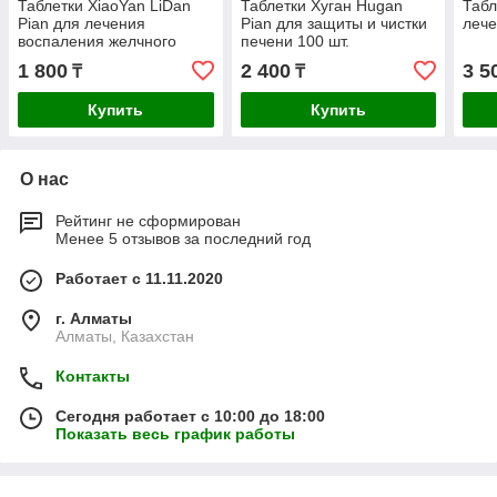
Таблетки XiaoYan LiDan
Таблетки Хуган Hugan
Табл
Pian для лечения
Pian для защиты и чистки
лече
воспаления желчного
печени 100 шт.
пузыря 100 шт.
1 800
2 400
3 5
₸
₸
Купить
Купить
О нас
Рейтинг не сформирован
Менее 5 отзывов за последний год
Работает с 11.11.2020
г. Алматы
Алматы, Казахстан
Контакты
Сегодня работает с 10:00 до 18:00
Показать весь график работы