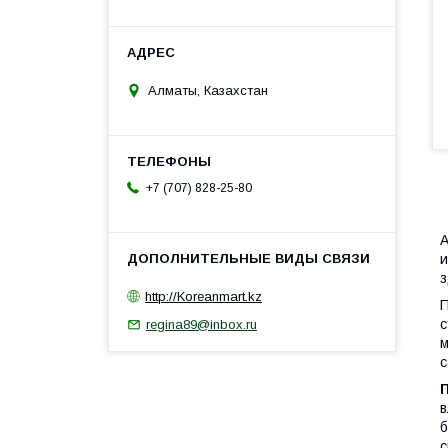
Алматы, Казахстан
+7 (707) 828-25-80
А
и
з
http://Koreanmart.kz
П
с
regina89@inbox.ru
м
с
в
б
с