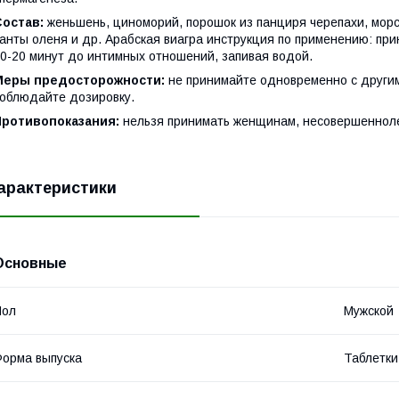
Состав:
женьшень, циноморий, порошок из панциря черепахи, морск
анты оленя и др. Арабская виагра инструкция по применению: при
0-20 минут до интимных отношений, запивая водой.
Меры предосторожности:
не принимайте одновременно с други
облюдайте дозировку.
Противопоказания:
нельзя принимать женщинам, несовершеннол
арактеристики
Основные
Пол
Мужской
орма выпуска
Таблетки