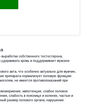
ра
 выработки собственного тестостерона,
а удерживать кровь и поддерживает мужское
вого акта, что особенно актуально для мужчин,
ние препарата нормализует половую функцию
коголем, не имеется противопоказаний при
яизвержение; импотенция, слабое половое
ения, слабость в пояснице и коленях, частые и
чный размер полового органа; нарушение