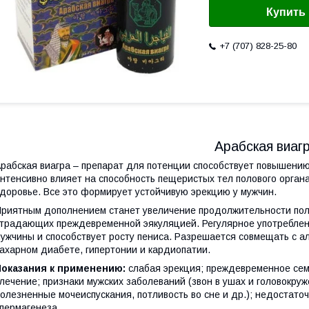
Купить
+7 (707) 828-25-80
Арабская виаг
рабская виагра – препарат для потенции способствует повышению
нтенсивно влияет на способность пещеристых тел полового орган
доровье. Все это формирует устойчивую эрекцию у мужчин.
риятным дополнением станет увеличение продолжительности поло
традающих преждевременной эякуляцией. Регулярное употребле
ужчины и способствует росту пениса. Разрешается совмещать с ал
ахарном диабете, гипертонии и кардиопатии.
Показания к применению:
слабая эрекция; преждевременное сем
лечение; признаки мужских заболеваний (звон в ушах и головокруж
олезненные мочеиспускания, потливость во сне и др.); недостато
пермагенеза.