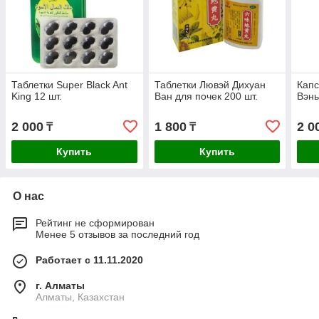
Таблетки Super Black Ant
Таблетки Лювэй Дихуан
Капс
King 12 шт.
Ван для почек 200 шт.
Вэнь
2 000
1 800
2 0
₸
₸
Купить
Купить
О нас
Рейтинг не сформирован
Менее 5 отзывов за последний год
Работает с 11.11.2020
г. Алматы
Алматы, Казахстан